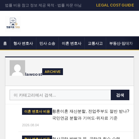
법률 비용 참고 정보 제공 목적 · 법률 자문 아님
LEGAL COST GUIDE
홈
형사 변호사
민사 소송
이혼 변호사
교통사고
부동산·임대차
ARCHIVE
lawcost
검색
황혼이혼 재산분할, 전업주부도 절반 받나?
이혼 변호사 비용
국민연금 분할과 기여도·위자료 기준
2026.08.04
형사공탁 방법과 뜻, 공탁금 회수·수령