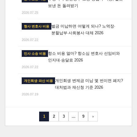
보낸 돈 돌려받기
2026.07.25
벌금 미납하면 어떻게 되나? 노역장·
형사 변호사 비용
분할납부·사회봉사 대체 2026
2026.07.22
항소 비용 얼마? 항소심 변호사 선임비와
민사 소송 비용
인지대·송달료 2026
2026.07.22
개인회생 변제금 미납 몇 번이면 폐지?
개인회생·파산 비용
대처법과 재신청 기준 2026
2026.07.19
1
2
3
…
9
›