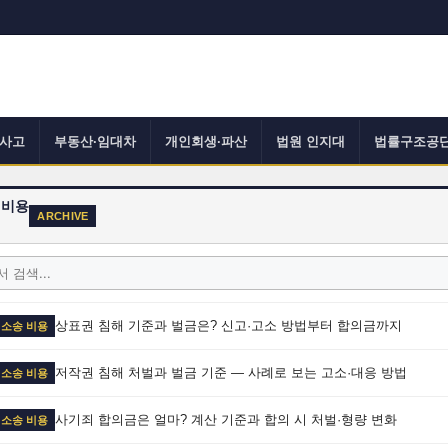
사고
부동산·임대차
개인회생·파산
법원 인지대
법률구조공
 비용
ARCHIVE
상표권 침해 기준과 벌금은? 신고·고소 방법부터 합의금까지
 소송 비용
저작권 침해 처벌과 벌금 기준 — 사례로 보는 고소·대응 방법
 소송 비용
사기죄 합의금은 얼마? 계산 기준과 합의 시 처벌·형량 변화
 소송 비용