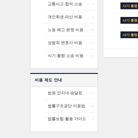
교통사고 합의·소송
사기·횡령
개인회생·파산 비용
사기·횡령
노동·해고 분쟁 비용
사기·횡령
성범죄 변호사 비용
사기·횡령 소송 비용
비용 제도 안내
법원 인지대·송달료
법률구조공단 이용법
법률보험 활용 가이드