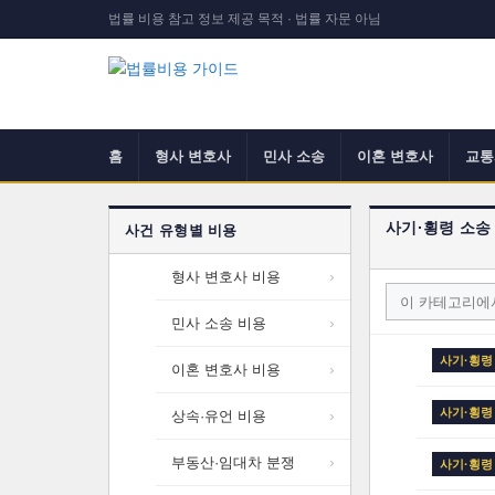
법률 비용 참고 정보 제공 목적 · 법률 자문 아님
홈
형사 변호사
민사 소송
이혼 변호사
교통
사기·횡령 소송
사건 유형별 비용
형사 변호사 비용
민사 소송 비용
사기·횡령
이혼 변호사 비용
사기·횡령
상속·유언 비용
부동산·임대차 분쟁
사기·횡령