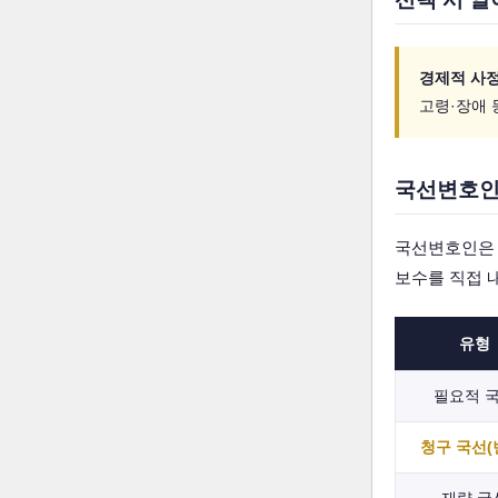
경제적 사정
고령·장애 
국선변호인,
국선변호인은 
보수를 직접 내
유형
필요적 
청구 국선(