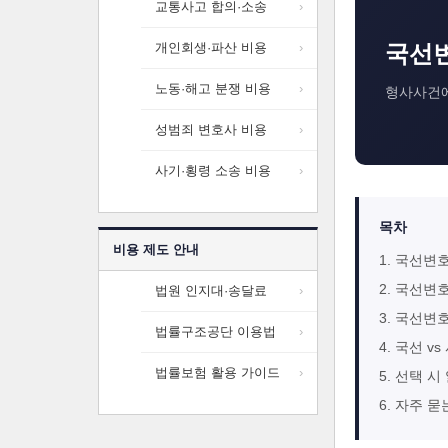
교통사고 합의·소송
국선변
개인회생·파산 비용
노동·해고 분쟁 비용
형사사건에
성범죄 변호사 비용
사기·횡령 소송 비용
목차
비용 제도 안내
1. 국선변
2. 국선변
법원 인지대·송달료
3. 국선변
법률구조공단 이용법
4. 국선 v
법률보험 활용 가이드
5. 선택 시
6. 자주 묻