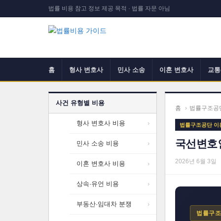
법률 비용 참고 정보 제공 목적 · 법률 자문 아님
홈
형사 변호사
민사 소송
이혼 변호사
교통
사건 유형별 비용
홈
›
법률구조공
형사 변호사 비용
법률구조공단 이
국선변호인
민사 소송 비용
2026년 6월 3일
이혼 변호사 비용
상속·유언 비용
부동산·임대차 분쟁
법률구조