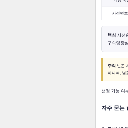
재량 국
사선변호
핵심
사선
구속영장실
주의
빈곤 
아니며, 벌
선정 가능 여
자주 묻는 