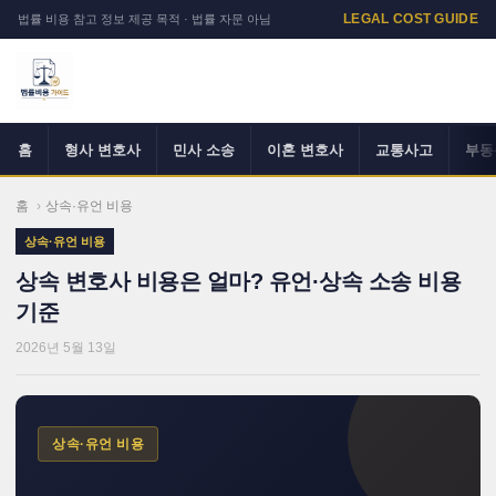
LEGAL COST GUIDE
법률 비용 참고 정보 제공 목적 · 법률 자문 아님
홈
형사 변호사
민사 소송
이혼 변호사
교통사고
부동
홈
›
상속·유언 비용
상속·유언 비용
상속 변호사 비용은 얼마? 유언·상속 소송 비용
기준
2026년 5월 13일
상속·유언 비용