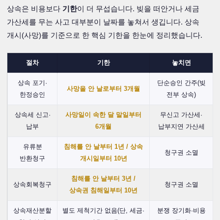
상속은 비용보다
기한
이 더 무섭습니다. 빚을 떠안거나 세금
가산세를 무는 사고 대부분이 날짜를 놓쳐서 생깁니다. 상속
개시(사망)를 기준으로 한 핵심 기한을 한눈에 정리했습니다.
절차
기한
놓치면
상속 포기·
단순승인 간주(빚
사망을 안 날로부터 3개월
한정승인
전부 상속)
상속세 신고·
사망일이 속한 달 말일부터
무신고 가산세·
납부
6개월
납부지연 가산세
유류분
침해를 안 날부터 1년 / 상속
청구권 소멸
반환청구
개시일부터 10년
침해를 안 날부터 3년 /
상속회복청구
청구권 소멸
상속권 침해일부터 10년
상속재산분할
별도 제척기간 없음(단, 세금·
분쟁 장기화·비용