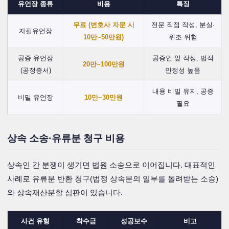
유언장 종류
비용
특징
무료 (변호사 자문 시
전문 직접 작성, 분실·
자필유언장
10만~50만원)
위조 위험
공증 유언장
공증인 앞 작성, 법적
20만~100만원
(공정증서)
안정성 높음
내용 비밀 유지, 공증
비밀 유언장
10만~30만원
필요
상속 소송·유류분 청구 비용
상속인 간 분쟁이 생기면 법원 소송으로 이어집니다. 대표적인
사례로 유류분 반환 청구(법정 상속분의 일부를 돌려받는 소송)
와 상속재산분할 심판이 있습니다.
사건 유형
착수금
성공보수
비고