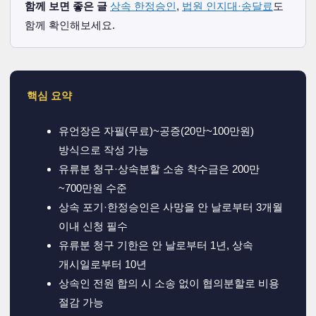
함께 보면 좋은 글
상속 한정승인
,
법원 인지대·송달료
도
함께 확인해보세요.
핵심 요약
유언장은 자필(무료)~공증(20만~100만원)
방식으로 작성 가능
유류분 청구·상속분할 소송 착수금은 200만
~700만원 수준
상속 포기·한정승인은 사망을 안 날로부터 3개월
이내 신청 필수
유류분 청구 기한은 안 날로부터 1년, 상속
개시일로부터 10년
상속인 전원 합의 시 소송 없이 협의분할로 비용
절감 가능