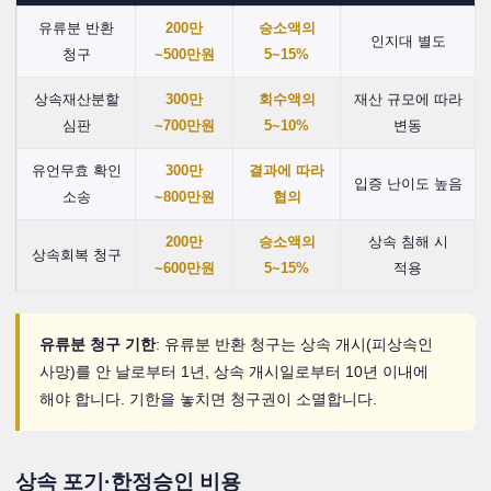
유류분 반환
200만
승소액의
인지대 별도
청구
~500만원
5~15%
상속재산분할
300만
회수액의
재산 규모에 따라
심판
~700만원
5~10%
변동
유언무효 확인
300만
결과에 따라
입증 난이도 높음
소송
~800만원
협의
200만
승소액의
상속 침해 시
상속회복 청구
~600만원
5~15%
적용
유류분 청구 기한
: 유류분 반환 청구는 상속 개시(피상속인
사망)를 안 날로부터 1년, 상속 개시일로부터 10년 이내에
해야 합니다. 기한을 놓치면 청구권이 소멸합니다.
상속 포기·한정승인 비용