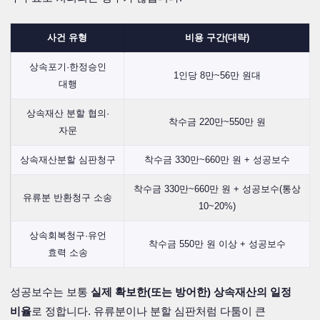
사건 유형
비용 구간(대략)
상속포기·한정승인
1인당 8만~56만 원대
대행
상속재산 분할 협의·
착수금 220만~550만 원
자문
상속재산분할 심판청구
착수금 330만~660만 원 + 성공보수
착수금 330만~660만 원 + 성공보수(통상
유류분 반환청구 소송
10~20%)
상속회복청구·유언
착수금 550만 원 이상 + 성공보수
효력 소송
성공보수는 보통
실제 확보한(또는 방어한) 상속재산의 일정
비율
로 정합니다. 유류분이나 분할 심판처럼 다툼이 큰